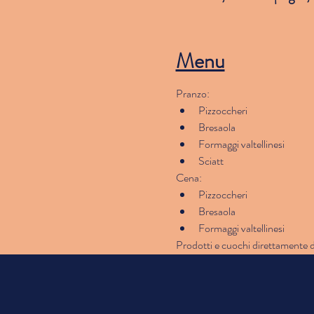
Menu
Pranzo:
Pizzoccheri
Bresaola
Formaggi valtellinesi
Sciatt
Cena:
Pizzoccheri
Bresaola
Formaggi valtellinesi
Prodotti e cuochi direttamente d