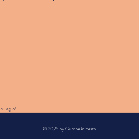
a Teglio!
© 2025 by Gurone in Festa