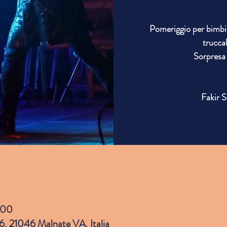
Pomeriggio per bimbi 
trucca
Sorpresa 
Fakir 
:00
 6, 21046 Malnate VA, Italia