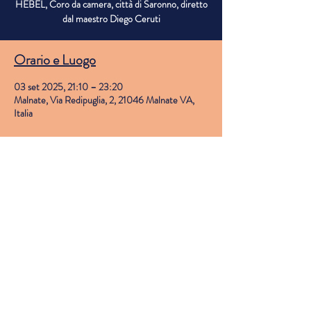
HEBEL, Coro da camera, città di Saronno, diretto
dal maestro Diego Ceruti
Orario e Luogo
03 set 2025, 21:10 – 23:20
Malnate, Via Redipuglia, 2, 21046 Malnate VA,
Italia
Menu
CENA: Serata Risotti
Risotto con Ossobuco (su prenotazione, cell: 
335 1521065 / 0332 861942 segreteria 
dalle 9 alle 11)
Risotto alla Milanese
© 2025 by Gurone in Festa